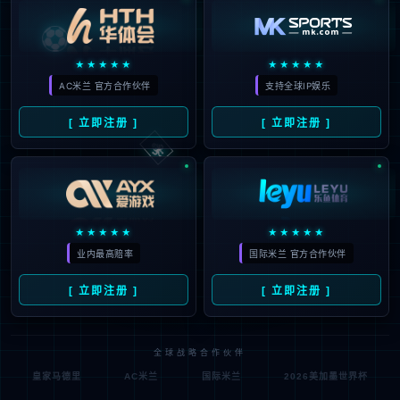
⚽
★★★★★
★★★★★
AC米兰 官方合作伙伴
支持全球IP娱乐
🃏
[ 立即注册 ]
[ 立即注册 ]
★★★★★
★★★★★
业内最高赔率
国际米兰 官方合作伙伴
[ 立即注册 ]
[ 立即注册 ]
全球战略合作伙伴
皇家马德里
AC米兰
国际米兰
2026美加墨世界杯